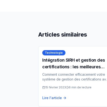
Articles similaires
Technologie
Intégration SIRH et gestion des
certifications : les meilleures
pratiques
Comment connecter efficacement votre
système de gestion des certifications av
votre SIRH existant pour une vision glob
15 février 2023
6 min
de lecture
des compétences.
Lire l'article