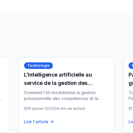
Technologie
L'intelligence artificielle au
P
service de la gestion des
g
compétences
e
Comment l'IA révolutionne la gestion
To
ec
prévisionnelle des compétences et la
Pa
ale
planification des formations obligatoires.
dé
15 janvier 2023
6 min
de lecture
co
Lire l'article
Li