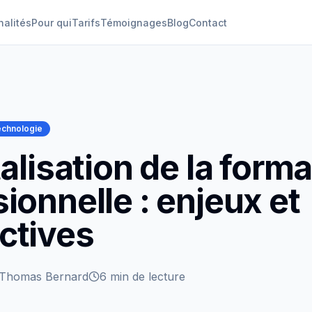
nalités
Pour qui
Tarifs
Témoignages
Blog
Contact
chnologie
talisation de la form
ionnelle : enjeux et
ctives
Thomas Bernard
6 min
de lecture