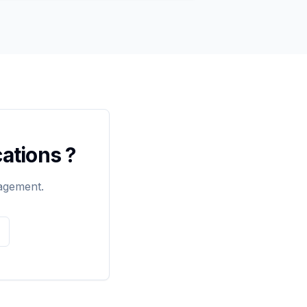
cations ?
agement.