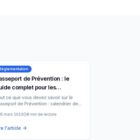
Réglementation
asseport de Prévention : le
uide complet pour les
ntreprises
ut ce que vous devez savoir sur le
sseport de Prévention : calendrier de
ploiement, obligations légales, et
15 mars 2023
8 min
de lecture
mment s'y préparer efficacement.
re l'article