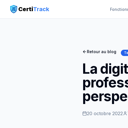
Certi
Track
Fonction
Retour au blog
Te
La digi
profess
perspe
20 octobre 2022